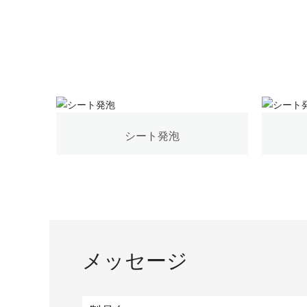
シート発泡
メッセージ