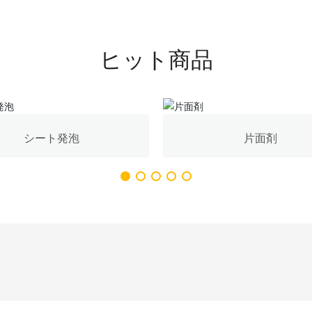
ヒット商品
シート発泡
片面剤