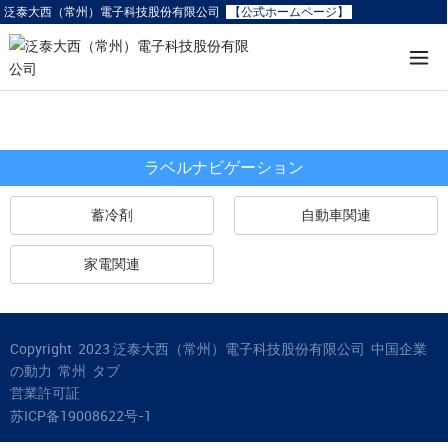
泛泰大西（常州）電子科技股份有限公司
【公式ホームページ】
ラベルナビゲーション
蓄冷剤
自動車関連
家電関連
Copyright 2023 泛泰大西（常州）電子科技股份有限公司
中国企業
の動力
常州
タブ
営業許可証
苏ICP备19008622号-1