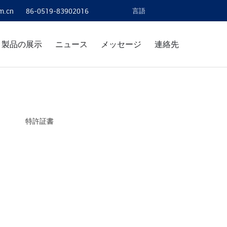
m.cn
86-0519-83902016
言語
製品の展示
ニュース
メッセージ
連絡先
特許証書
カ
ス
タ
マ
ー
サ